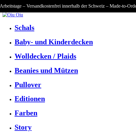
rbeitstage – Versandkostenfrei innerhalb der Schweiz –
Made-to-Order –
Schals
Baby- und Kinderdecken
Wolldecken / Plaids
Beanies und Mützen
Pullover
Editionen
Farben
Story