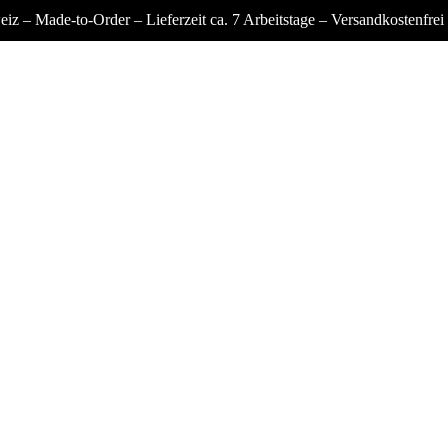
iz –
Made-to-Order – Lieferzeit ca. 7 Arbeitstage – Versandkostenfrei i