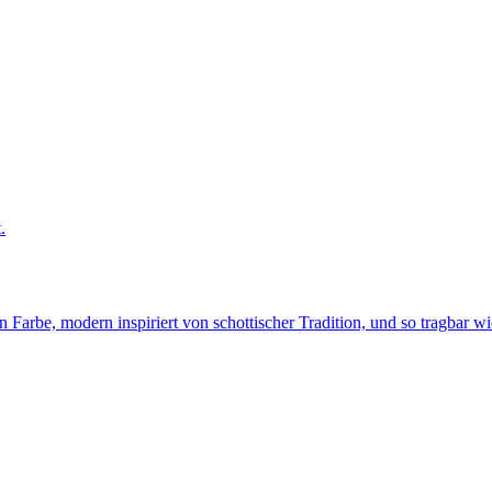
.
 Farbe, modern inspiriert von schottischer Tradition, und so tragbar wi